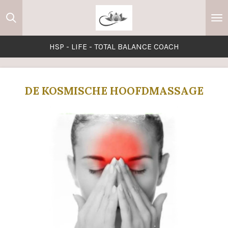
Ga
direct
naar
HSP - LIFE - TOTAL BALANCE COACH
de
hoofdinhoud
DE KOSMISCHE HOOFDMASSAGE