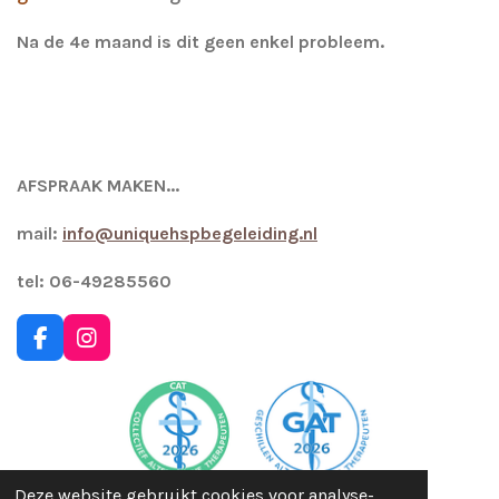
Na de 4e maand is dit geen enkel probleem.
AFSPRAAK MAKEN...
mail:
info@uniquehspbegeleiding.nl
tel: 06-49285560
F
I
a
n
c
s
e
t
b
a
o
g
o
r
k
a
Deze website gebruikt cookies voor analyse-